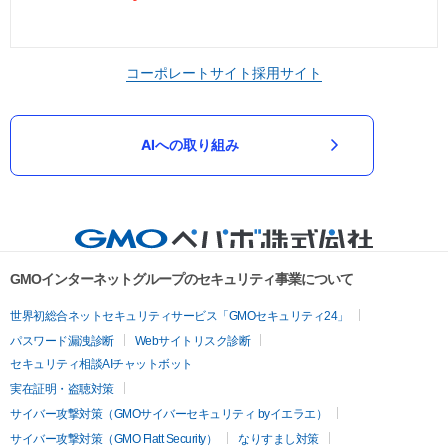
コーポレートサイト
採用サイト
AIへの取り組み
GMOインターネットグループのセキュリティ事業について
世界初総合ネットセキュリティサービス「GMOセキュリティ24」
パスワード漏洩診断
Webサイトリスク診断
セキュリティ相談AIチャットボット
実在証明・盗聴対策
サイバー攻撃対策（GMOサイバーセキュリティ byイエラエ）
サイバー攻撃対策（GMO Flatt Security）
なりすまし対策