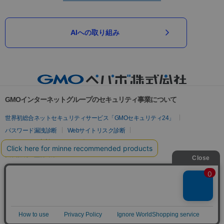
AIへの取り組み
GMOインターネットグループのセキュリティ事業について
世界初総合ネットセキュリティサービス「GMOセキュリティ24」
パスワード漏洩診断
Webサイトリスク診断
セキュリティ相談AIチャットボット
実在証明・盗聴対策
サイバー攻撃対策（GMOサイバーセキュリティ byイエラエ）
サイバー攻撃対策（GMO Flatt Security）
なりすまし対策
セキュリティ事業の軌跡