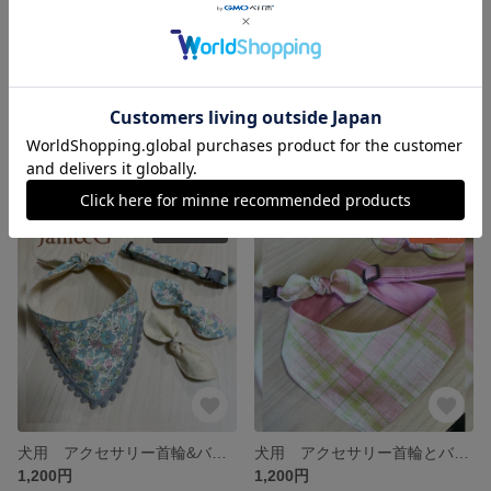
Tシャツ&蝶ネクタイ&bag ３点セット
蝶ネクタイ
3,000円
800円
SOLD OUT
残り1点
犬用 アクセサリー首輪&バンダナ 交換用のリボン付
犬用 アクセサリー首輪とバンダナ 交換用のリボン付
1,200円
1,200円