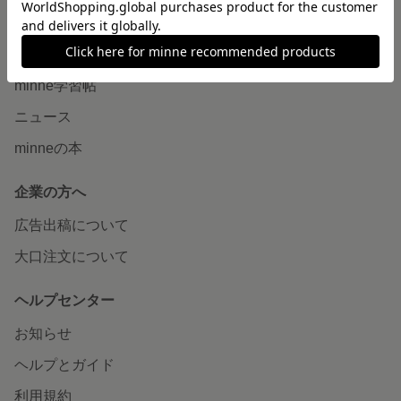
読みもの
minneとものづくりと
minne学習帖
ニュース
minneの本
企業の方へ
広告出稿について
大口注文について
ヘルプセンター
お知らせ
ヘルプとガイド
利用規約