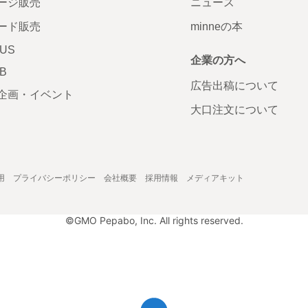
ージ販売
ニュース
ード販売
minneの本
LUS
企業の方へ
AB
広告出稿について
企画・イベント
大口注文について
用
プライバシーポリシー
会社概要
採用情報
メディアキット
©GMO Pepabo, Inc. All rights reserved.