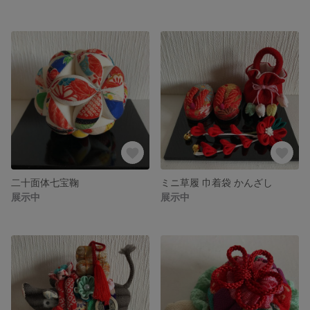
二十面体七宝鞠
ミニ草履 巾着袋 かんざし
展示中
展示中