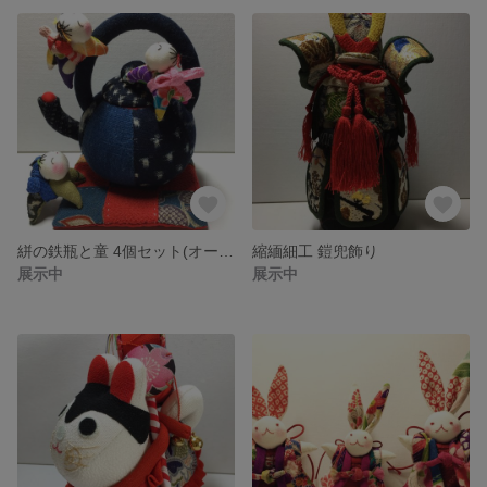
絣の鉄瓶と童 4個セット(オーダー品)
縮緬細工 鎧兜飾り
展示中
展示中