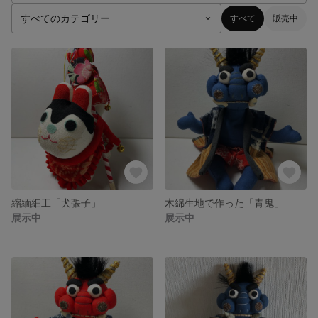
すべて
販売中
縮緬細工「犬張子」
木綿生地で作った「青鬼」
展示中
展示中