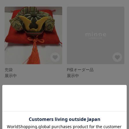
兜袋
P様オーダー品
展示中
展示中