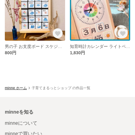
男の子 お支度ボード スケジュールボード 保育 療育 モンテッソーリ 知育
知育時計カレンダー ライトベージュ 保育 療育 壁面 知育教材 モンテッソーリ教具 知育玩具 入学準備 入園準備
800円
1,830円
minne ホーム
子育てまるっとショップ の作品一覧
minneを知る
minneについて
minneで買いたい