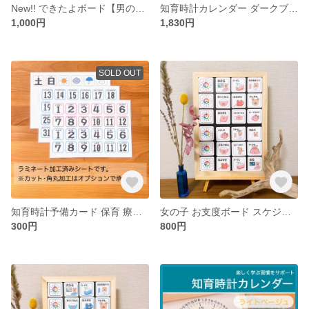
New!! できたよボード【男の子】お支度 絵カード 知育玩具 保育教材 療育 ハンドメイド おうちモンテ スケジュールボード リトミック 入学準備 入園準備
知育時計カレンダー ダークブラウン 保育 療育 壁面 知育教材 モンテッソーリ教具 知育玩具 おうちモンテ
1,000円
1,830円
SOLD OUT
知育時計予備カード 保育 療育 時計 カレンダー 知育教材 モンテッソーリ ハンドメイド
女の子 お支度ボード スケジュールボード 保育 療育 モンテッソーリ 知育
300円
800円