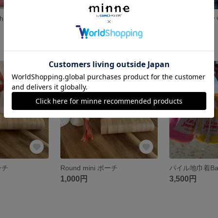
 (palm tree)
Pile ポーチ (ピンク)
Pile ポーチ (
2,500円
2,500円
SOLD OUT
残り1点
ーチ
Round mini ポーチ
パイル地巾着Ba
1,000円
3,500円