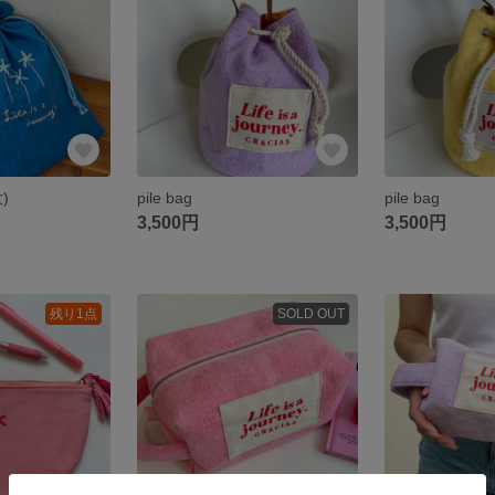
)
pile bag
pile bag
3,500円
3,500円
残り1点
SOLD OUT