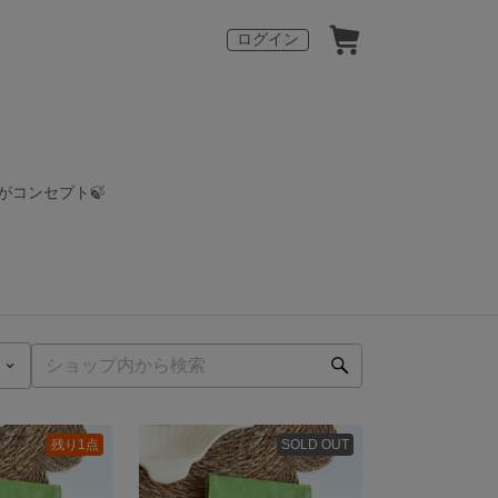
ログイン
がコンセプト🍃
残り1点
SOLD OUT