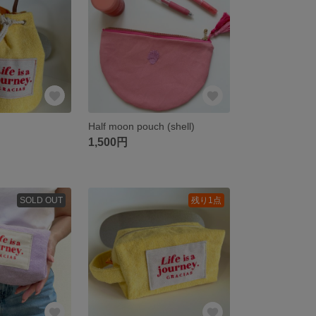
Half moon pouch (shell)
1,500円
SOLD OUT
残り1点