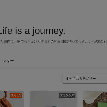
e is a journey.
に入った瞬間に一瞬でもキュンとするもの🫰🏽 旅に持って行きたいもの🗺️
レター
残り1点
SOLD OUT