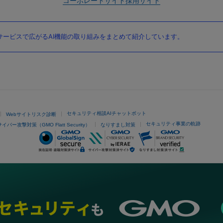
コーポレートサイト
採用サイト
ービスで広がるAI機能の取り組みをまとめて紹介しています。
セキュリティ相談AIチャットボット
Webサイトリスク診断
セキュリティ事業の軌跡
サイバー攻撃対策（GMO Flatt Security）
なりすまし対策