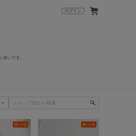
ログイン
たら幸いです。
残り1点
残り1点