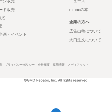
ージ販売
ニュース
ード販売
minneの本
LUS
企業の方へ
AB
広告出稿について
企画・イベント
大口注文について
用
プライバシーポリシー
会社概要
採用情報
メディアキット
©GMO Pepabo, Inc. All rights reserved.