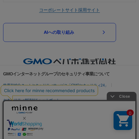
コーポレートサイト
採用サイト
AIへの取り組み
GMOインターネットグループのセキュリティ事業について
世界初総合ネットセキュリティサービス「GMOセキュリティ24」
パスワード漏洩診断
Webサイトリスク診断
セキュリティ相談AIチャットボット
実在証明・盗聴対策
サイバー攻撃対策（GMOサイバーセキュリティ byイエラエ）
サイバー攻撃対策（GMO Flatt Security）
なりすまし対策
セキュリティ事業の軌跡