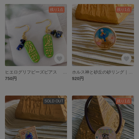
残り1点
残り1点
ヒエログリフビーズピアス グリーン×ラピスラズリ 天然石 【旅するシリーズ】
ホルス神と砂丘の砂リング｜God of Sandシリーズ エジプト×鳥取
750円
920円
SOLD OUT
残り1点