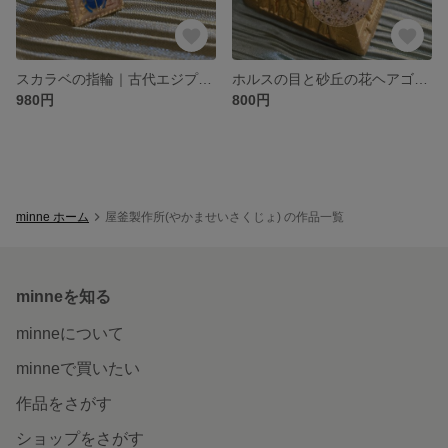
スカラベの指輪｜古代エジプトの護符風リング｜旅するシリーズ
ホルスの目と砂丘の花ヘアゴム｜God of Sandシリーズ
980円
800円
minne ホーム
屋釜製作所(やかませいさくじょ) の作品一覧
minneを知る
minneについて
minneで買いたい
作品をさがす
ショップをさがす