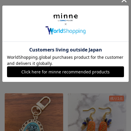
残り1点
SOLD OUT
鳥取砂丘の砂×海＊岩美ブルーの海ピアス
【涼やか金魚鉢】夏の金魚リング｜金箔×レジン×金魚アート
850円
800円
残り1点