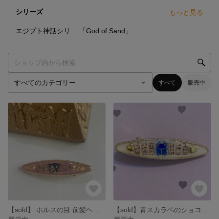
シリーズ
もっと見る
5
点
3
点
エジプト神話シリーズ
「God of Sand」シリーズ(鳥取×エジプト）
すべて
販売中
【sold】 ホルスの目 前髪ヘアクリップ エジプト 神秘 ゴールド ピンク
【sold】青スカラベのショコラ風 前髪クリップ ヒエログリフ入り