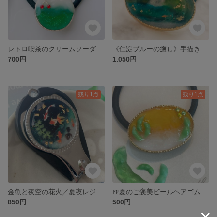
レトロ喫茶のクリームソーダ風ヘアゴム(夏アクセ)
《仁淀ブルーの癒し》手描き風景画ヘアゴム／旅するシリーズ
700円
1,050円
残り1点
残り1点
金魚と夜空の花火／夏夜レジン爪切り【屋釜製作所】
🍺夏のご褒美ビールヘアゴム 〜枝豆添え〜｜レジンアートアクセサリー
850円
500円