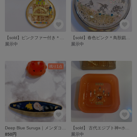
【sold】ピンクファー付き＊古代エジプト風チャーム／メジェド・ヒエログリフ・パンの象形文字
【sold】春色ピンク＊鳥獣戯画ミラー｜鳥取砂丘の砂入りコンパクトミラー
展示中
展示中
残り1点
Deep Blue Suruga｜メンダコ×オウムガイ 深海ヘアクリップ
【sold】 古代エジプト神×ホルスの目 アクセサリートレー
850円
展示中