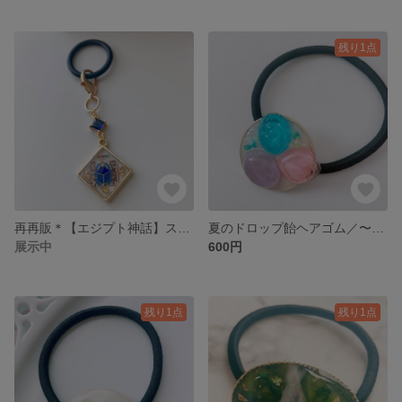
残り1点
再再販＊【エジプト神話】スカラベの護符チャーム／アンブレラマーカー
夏のドロップ飴ヘアゴム／〜懐かしの記憶〜
展示中
600円
残り1点
残り1点