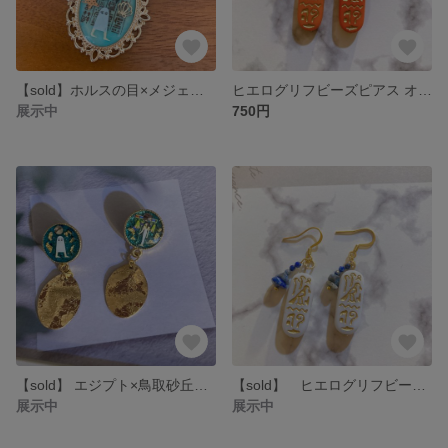
【sold】ホルスの目×メジェド＊夏のエジプト風キーホルダー
ヒエログリフビーズピアス オレンジ×ラピスラズリ 天然石 【旅するシリーズ】
展示中
750円
【sold】 エジプト×鳥取砂丘の砂入り ピアス God of Sandシリーズ
【sold】 ヒエログリフビーズピアス ホワイト×ラピスラズリ 天然石 【旅するシリーズ】
展示中
展示中