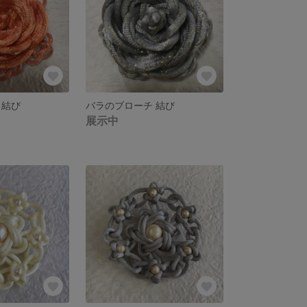
 結び
バラのブローチ 結び
展示中