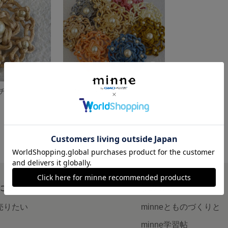
チ
吉祥結びブローチ
展示中
について
読みもの
で売りたい
minneとものづくりと
minne学習帖