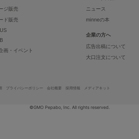
ージ販売
ニュース
ード販売
minneの本
LUS
企業の方へ
AB
広告出稿について
企画・イベント
大口注文について
用
プライバシーポリシー
会社概要
採用情報
メディアキット
©GMO Pepabo, Inc. All rights reserved.