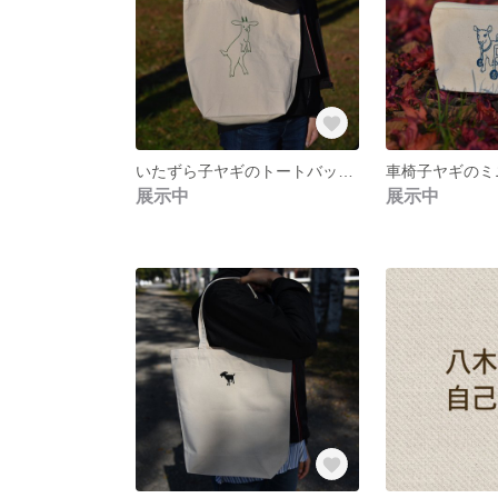
いたずら子ヤギのトートバッグ〈green〉
車椅子ヤギのミ
展示中
展示中