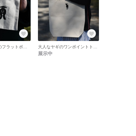
3びきの子ヤギのフラットポーチ〈black〉
大人なヤギのワンポイントトート
展示中