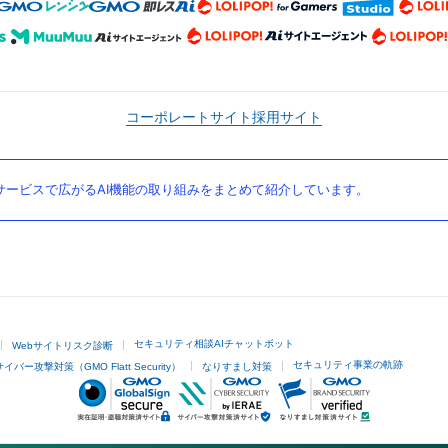
コーポレートサイト
採用サイト
ービスで広がるAI機能の取り組みをまとめて紹介しています。
セキュリティ相談AIチャットボット
Webサイトリスク診断
セキュリティ事業の軌跡
サイバー攻撃対策（GMO Flatt Security）
なりすまし対策