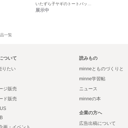
いたずら子ヤギのトートバッグ〈brown〉
展示中
の作品一覧
について
読みもの
で売りたい
minneとものづくりと
minne学習帖
ージ販売
ニュース
ード販売
minneの本
LUS
企業の方へ
AB
広告出稿について
企画・イベント