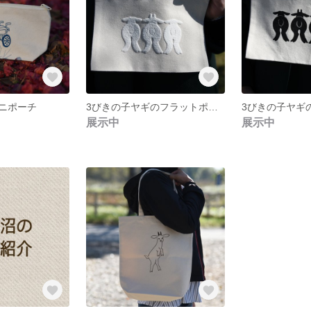
ニポーチ
3びきの子ヤギのフラットポーチ〈white〉
展示中
展示中