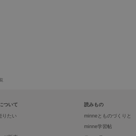
一覧
について
読みもの
で売りたい
minneとものづくりと
minne学習帖