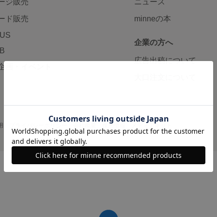
ージ販売
ニュース
ード販売
minneの本
LUS
企業の方へ
AB
広告出稿について
企画・イベント
大口注文について
用
プライバシーポリシー
会社概要
採用情報
メディアキット
©GMO Pepabo, Inc. All rights reserved.