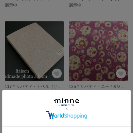
展示中
展示中
117＊リバティ・カペル（サーモンピンク）フォトアルバム
125＊リバティ・ニーナ&ジョアンナ 生地見本
展示中
展示中