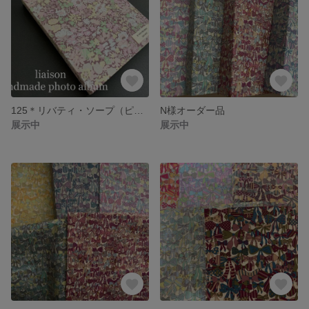
125＊リバティ・ソープ（ピンク系）フォトアルバム136枚用
N様オーダー品
展示中
展示中