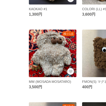
KAOKAO #1
COLORI (LL) #
1,300円
3,600円
残り1点
MM (MOSADA MOSATARO)
FMON(S) マ
3,500円
400円