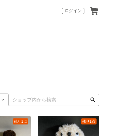
ログイン
残り1点
残り1点