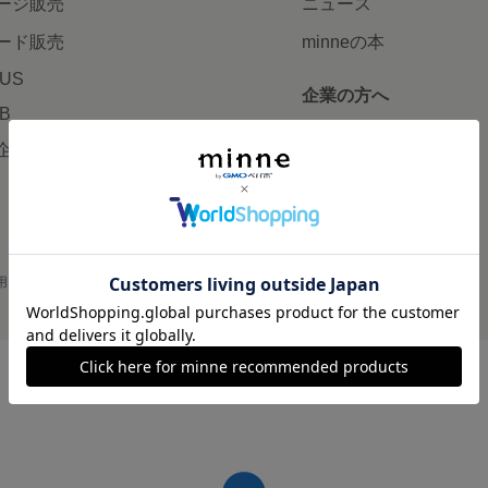
ージ販売
ニュース
ード販売
minneの本
LUS
企業の方へ
AB
広告出稿について
企画・イベント
大口注文について
用
プライバシーポリシー
会社概要
採用情報
メディアキット
©GMO Pepabo, Inc. All rights reserved.