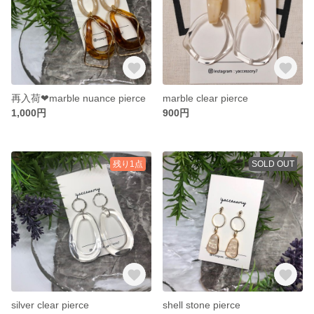
再入荷❤︎marble nuance pierce
marble clear pierce
1,000円
900円
残り1点
SOLD OUT
silver clear pierce
shell stone pierce