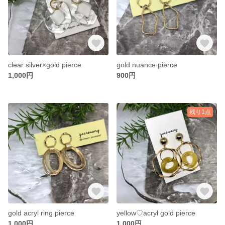
clear silver×gold pierce
gold nuance pierce
1,000円
900円
残り1点
gold acryl ring pierce
yellow♡acryl gold pierce
1,000円
1,000円