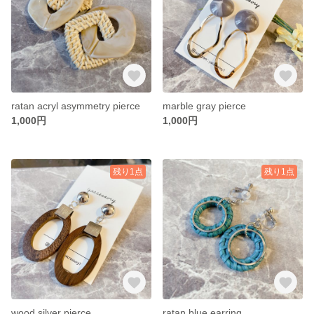
ratan acryl asymmetry pierce
marble gray pierce
1,000円
1,000円
残り1点
残り1点
wood silver pierce
ratan blue earring