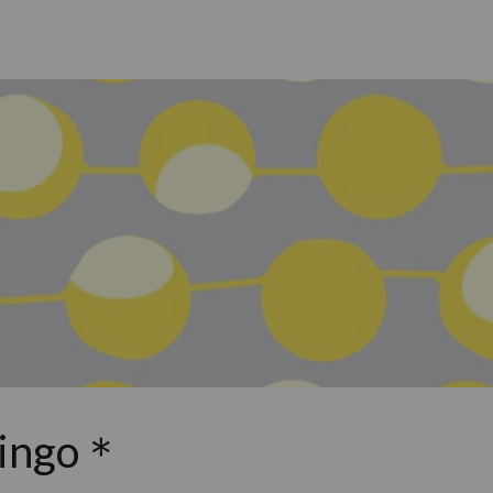
mingo＊