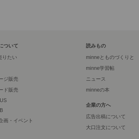
について
読みもの
で売りたい
minneとものづくりと
minne学習帖
ージ販売
ニュース
ード販売
minneの本
LUS
企業の方へ
AB
広告出稿について
企画・イベント
大口注文について