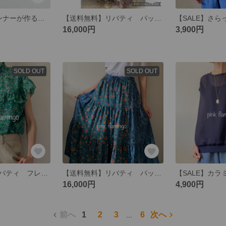
【再販3】パタンナーが作る夏マスク 小花レース
【送料無料】リバティ パッチワーク ティアードスカート
16,000円
3,900円
SOLD OUT
SOLD OUT
【送料無料】リバティ フレンチフリルブラウス
【送料無料】リバティ パッチワーク ティアードスカート
16,000円
4,900円
前へ
1
2
3
6
次へ
...