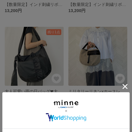
【数量限定】インド刺繍リボン巾着＊てさげ＊斜めがけ＊2WAY斜めがけ＊軽量＊ミントグリーン
【数量限定】インド刺繍リボン巾着＊てさげ＊斜めがけ＊2WAY斜めがけ＊軽量＊ミントグリーン&ラベンダー
13,200円
13,200円
残り1点
大人可愛い雨の日バッグ❤︎大きめふんわり軽量＊撥水ナイロン2way＊レジャー・フェスに
ミリタリーリネン×ホースレザー＊ミニバッグ＊オプションにてポシェットに変更可能
17,600円
9,900円
残り1点