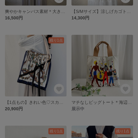
爽やかキャンバス素材＊大きめトート＊サックスブルー＊A4収納可能＊オプションにて名入れ・斜めがけ・PCポケット追加可能
【S/Mサイズ】涼しげカゴトートバッグ A4収納可能＊オプションにて名入れ・斜めがけ・PCポケット追加可能
16,500円
14,300円
残り1点
【1点もの】きれい色♡スカーフリメイクバッグ A4収納可能
マチなしビッグトート＊海辺の人々＊プリント＊A4収納可＊本革コンビ
20,900円
展示中
残り1点
残り1点