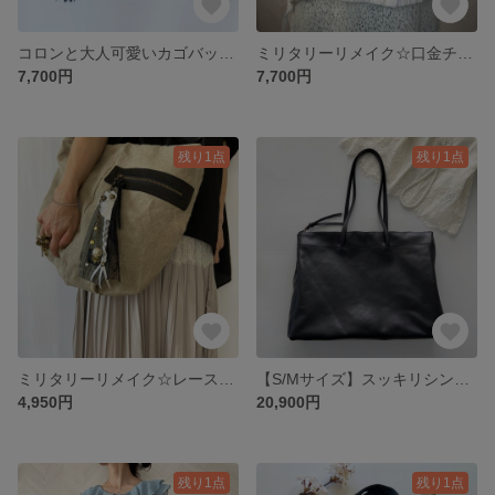
コロンと大人可愛いカゴバッグ＊オプションにてタッセルリボン・コサージュ追加可能
ミリタリーリメイク☆口金チャーム 1点もの フランス軍
7,700円
7,700円
残り1点
残り1点
ミリタリーリメイク☆レースチャーム 1点もの フランス軍
【S/Mサイズ】スッキリシンプル＊牛革ファスナートートバッグ＊オプションにて斜めがけ・底鋲
4,950円
20,900円
残り1点
残り1点