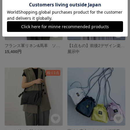
フランス軍リネン&馬革 ソフトで軽い大きめショルダーバッグ＊A4収納可＊オプションで斜め掛けに変更可能
【1点もの】前後2デザイン楽しめる＊民族衣装柄＊インポートクロス×カーテン生地＊サコッシュ＊ICカードポケット付
15,400円
展示中
残り1点