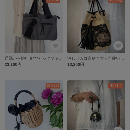
通勤から旅行まで\ビッグファスナートートバッグ/オプションにて斜め掛け・容量アップ・底鋲追加
涼しげカゴ素材＊大人可愛いレース巾着＊てさげ＊斜めがけ＊2WAY軽量
23,100円
13,200円
残り1点
残り1点