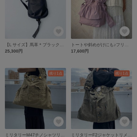
【L サイズ】馬革＊ブラック＊ネコ＊ボディバッグ＊オプションにて名入れ可 ギフトにも
トートや斜めがけにも♪フリル撥水ナイロン＊3way巾着ショルダー＊A4収納可能
25,300円
17,600円
残り1点
残り1点
ミリタリーM47チノシャツリメイク＊2WAYショルダー＊ベージュ＊フランス軍＊A4収納可
ミリタリーF2ジャケットリメイク＊2WAYショルダー＊オリーブ＊フランス軍＊A4収納可