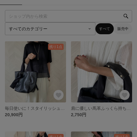
すべて
販売中
残り1点
毎日使いに！スタイリッシュテープハンドル牛革トートバッグ 軽量＊オプションにて斜めがけ・底鋲
肩に優しい馬革ふっくら持ち手カバー ずれ落ち防止
20,900円
2,750円
残り1点
残り1点