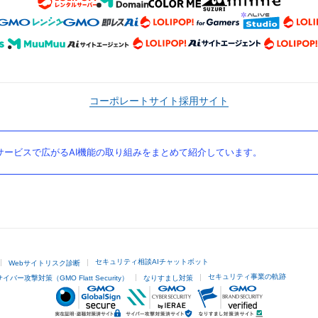
コーポレートサイト
採用サイト
ービスで広がるAI機能の取り組みをまとめて紹介しています。
セキュリティ相談AIチャットボット
Webサイトリスク診断
セキュリティ事業の軌跡
サイバー攻撃対策（GMO Flatt Security）
なりすまし対策