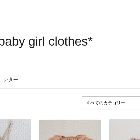
aby girl clothes*
レター