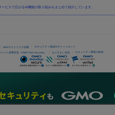
ービスで広がるAI機能の取り組みをまとめて紹介しています。
セキュリティ相談AIチャットボット
Webサイトリスク診断
セキュリティ事業の軌跡
サイバー攻撃対策（GMO Flatt Security）
なりすまし対策