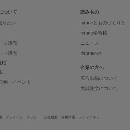
について
読みもの
で売りたい
minneとものづくりと
minne学習帖
ージ販売
ニュース
ード販売
minneの本
LUS
企業の方へ
AB
広告出稿について
企画・イベント
大口注文について
用
プライバシーポリシー
会社概要
採用情報
メディアキット