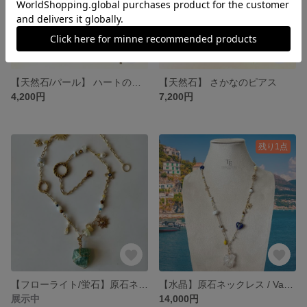
【天然石/パール】 ハートのロングピアス
【天然石】 さかなのピアス
4,200円
7,200円
残り1点
【フローライト/蛍石】原石ネックレス
【水晶】原石ネックレス / Vacation in Capri🍋 ロングネックレス 高級 ゴージャス 夏 透明感 バケーション バカンス 華やか 存在感 旅行
展示中
14,000円