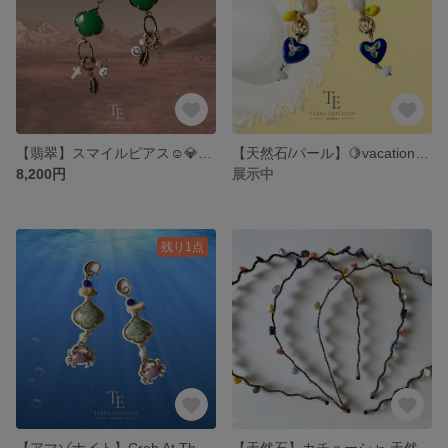
【翡翠】スマイルピアス☺︎💎 天然石 オリエンタル アジアン グリーン ジェイド ゴールド ゴージャス 華やか 存在感
【天然石/パール】🍋vacation in Capri ピアス
8,200円
展示中
残り1点
【アマゾナイト】Crab At The Sea Bottom🦀💎 天然石 カニ 宝石 華やか 海の生き物 ゴージャス 存在感 夏 ロングピアス
【天然石】カチューシャ 天然石を贅沢に使っています♪