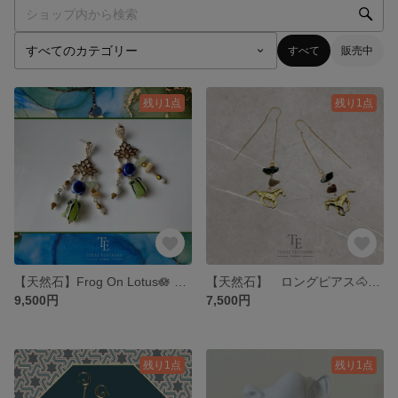
すべて
販売中
残り1点
残り1点
【天然石】Frog On Lotus🪷 オリエンタル 翡翠 パール カエル アジアンテイスト 蓮 梅雨 揺れるピアス 雨
【天然石】 ロングピアス🐴💎 馬 揺れるピアス ゴージャス ゴールド ラグジュアリー
9,500円
7,500円
残り1点
残り1点