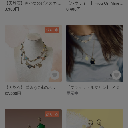
【天然石】さかなのピアス🐟💎 黒曜石 水晶 ユニーク 存在感 オレンジ系 魚 ロングピアス 揺れるピアス 海の生き物 夏 ゴージャス バカンス
【ハウライト】Frog On Mineral💎 オリエンタル カエル アジアンテ ロングピアス ゴージャス 揺れるピアス 天然石 梅雨 雨
8,900円
8,400円
残り1点
【天然石】 贅沢な2連のネックレス💎 華やか ダブルネックレス ゴージャス ゴールド 存在感 ジオード カラフル
【ブラックトルマリン】 メダイ 2連のネックレス
27,500円
展示中
残り1点