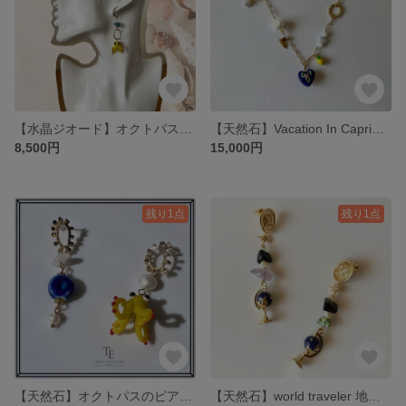
【水晶ジオード】オクトパスのピアス 天然石 夏 バケーション 遊び心 ブルージオード ロングピアス サマー
【天然石】Vacation In Capri🍋 ネックレス 高級 バカンス ゴージャス イタリア ロングネックレス ２連 ダブルネックレス 華やか 存在感 バケーション 夏
8,500円
15,000円
残り1点
残り1点
【天然石】オクトパスのピアス💎 水晶 パール タコ ゴージャス ロングピアス 存在感 ユニーク 揺れるピアス 夏 海の生き物 華やか リゾート バカンス
【天然石】world traveler 地球儀 ピアス