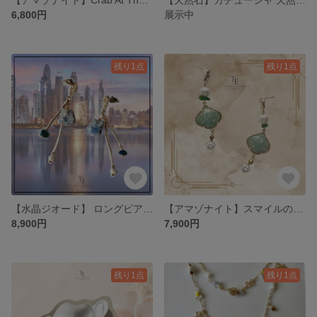
6,800円
展示中
残り1点
残り1点
【水晶ジオード】 ロングピアス ブルー
【アマゾナイト】スマイルのピアス☺︎💎 天然石 パール 大粒パール 華やか グリーン 存在感 ラグジュアリー 揺れるピアス 高級
8,900円
7,900円
残り1点
残り1点