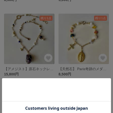
残り1点
残り1点
【アメジスト】原石ネックレス World Traveler✈️💎 天然石 ロングネックレス ゴージャス ユニーク 存在感 ラグジュアリー 天然石原石 地球儀 旅行 バカンス
【天然石】 Paris奇跡のメダイ ブレスレット
15,800円
8,500円
残り1点
残り1点