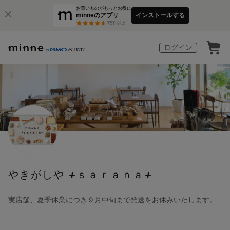
お買いものがもっとお得に
minneのアプリ
インストールする
3
万件以上
ログイン
やきがしや +ｓａｒａｎａ+
実店舗、夏季休業につき９月中旬まで発送をお休みいたします。