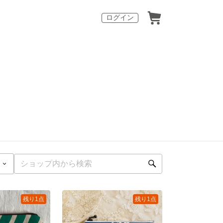
ログイン
残り1点
残り1点