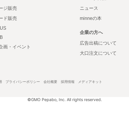
ージ販売
ニュース
ード販売
minneの本
LUS
企業の方へ
AB
広告出稿について
企画・イベント
大口注文について
用
プライバシーポリシー
会社概要
採用情報
メディアキット
©GMO Pepabo, Inc. All rights reserved.