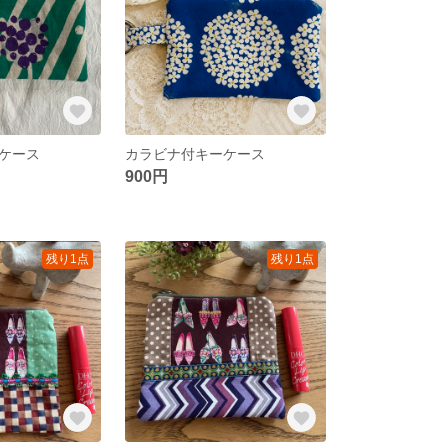
ケース
カラビナ付キーケース
900円
残り1点
残り1点