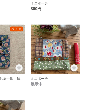
ミニポーチ
800円
残り1点
マルチケース お薬手帳 母子手帳 通帳ケース
ミニポーチ
展示中