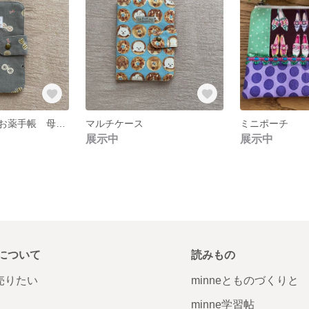
マルチケース お薬手帳 母子手帳 通帳ケース
マルチケース
ミニポーチ
展示中
展示中
について
読みもの
で売りたい
minneとものづくりと
minne学習帖