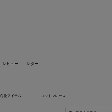
レビュー
レター
15
点
12
点
冬物アイテム
コットンレース