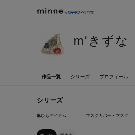
m'きずな
作品一覧
シリーズ
プロフィール
シリーズ
21
点
21
点
麻ひもアイテム
マスクカバー ･ マスク