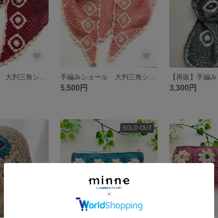
手編みショール 大判三角ショール(レッド) 【一点物】
手編みショール 大判三角ショール
5,500円
3,300円
SOLD OUT