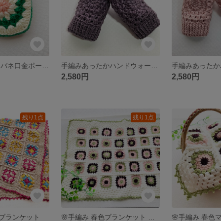
手編みモチーフ バネ口金ポーチ（グリーン）
手編みあったかハンドウォーマー (パープル)
2,580円
2,580円
残り1点
残り1点
ブランケット
🌸手編み 春色ブランケット モチーフ編み