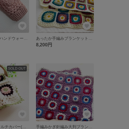
手編みあったかハンドウォーマー (モスキーピンク)
あったか手編みブランケット（アイボリー）
8,200円
SOLD OUT
🌸手編み 春色マルチカバー(モチーフ編み) 現品のみ
手編みかぎ針編み大判ブランケット(パープル)