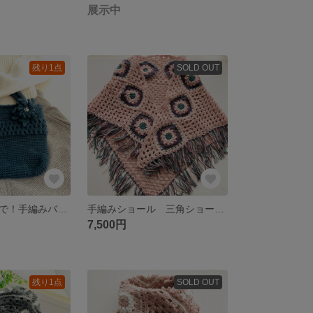
展示中
残り1点
SOLD OUT
ちょっとそこまで！手編みバッグ(手編みモチーフ付き)
手編みショール 三角ショール(フリンジ付き)
7,500円
残り1点
SOLD OUT