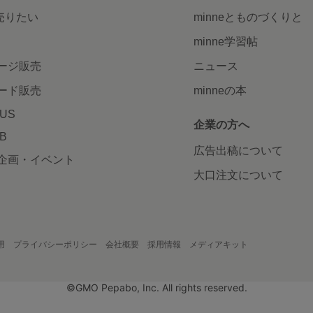
で売りたい
minneとものづくりと
minne学習帖
ージ販売
ニュース
ード販売
minneの本
LUS
企業の方へ
AB
広告出稿について
企画・イベント
大口注文について
用
プライバシーポリシー
会社概要
採用情報
メディアキット
©GMO Pepabo, Inc. All rights reserved.