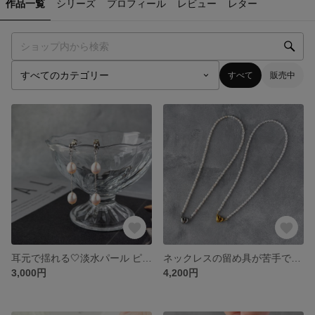
作品一覧
シリーズ
プロフィール
レビュー
レター
すべて
販売中
耳元で揺れる🤍淡水パール ピアス サージカルステンレス ロングピアス
ネックレスの留め具が苦手でも大丈夫❣️ 🤍サクッとつけられるネックレス🤍 淡水パールネックレス × マグネット留め具｜ハート留め具で簡単着脱
3,000円
4,200円