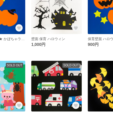
tokiyoshi様専用★ かぼちゃランタン製作キット２セット
壁面 保育 ハロウィン
1,000円
900円
SOLD OUT
SOLD OUT