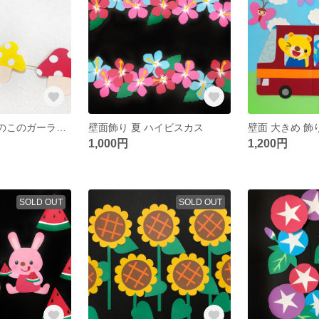
壁面 飾り 秋 きのこのガーランド
壁面飾り 夏 ハイビスカス
壁面 大きめ 飾
1,000円
1,200円
SOLD OUT
SOLD OUT