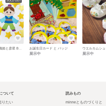
SOLD OUT
７月 七夕 壁面 織姫と彦星 Bセット
お誕生日カード と バッジ
ウエルカムシュ
展示中
展示中
について
読みもの
で売りたい
minneとものづくりと