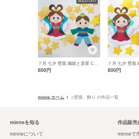
SOLD OUT
７月 七夕 壁面 織姫と彦星 Cセット
800円
800円
minne ホーム
♫壁面、飾り の作品一覧
minneを知る
作品販売
minneについて
minne