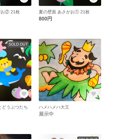
お② 21枚
夏の壁面 あさがお① 21枚
800円
SOLD OUT
ラとどうぶつたち
ハメハメハ大王
展示中