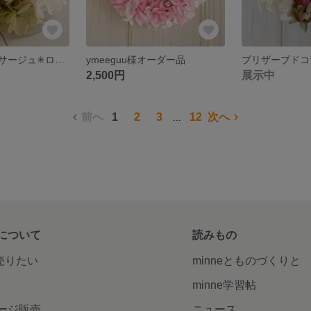
プリザーブドコサージュ✳︎ロゼグラデーション
ymeeguu様オーダー品
2,500円
展示中
前へ
1
2
3
12
次へ
...
について
読みもの
で売りたい
minneとものづくりと
minne学習帖
ージ販売
ニュース