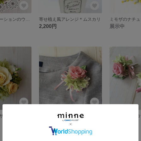
母の日☆カーネーションのウッドプレートリース
寄せ植え風アレンジ＊ムスカリ
ミモザのナチュ
2,200円
展示中
プリザーブドコサージュ＊フレッシュイエロー
小さなプリザーブドコサージュ✳︎ペールトーンピンク
展示中
展示中