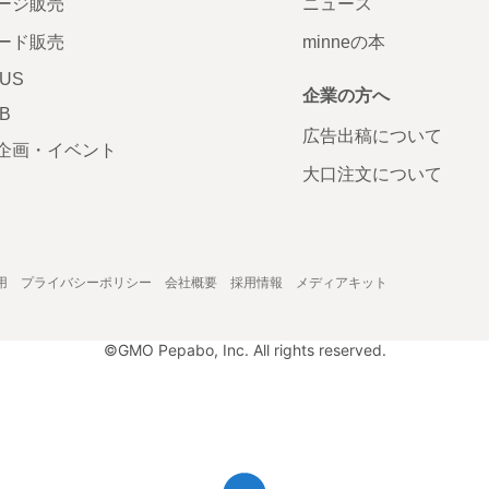
ージ販売
ニュース
ード販売
minneの本
LUS
企業の方へ
AB
広告出稿について
企画・イベント
大口注文について
用
プライバシーポリシー
会社概要
採用情報
メディアキット
©GMO Pepabo, Inc. All rights reserved.