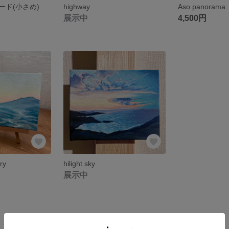
ード(小さめ)
highway
Aso panorama.
展示中
4,500円
ry
hilight sky
展示中