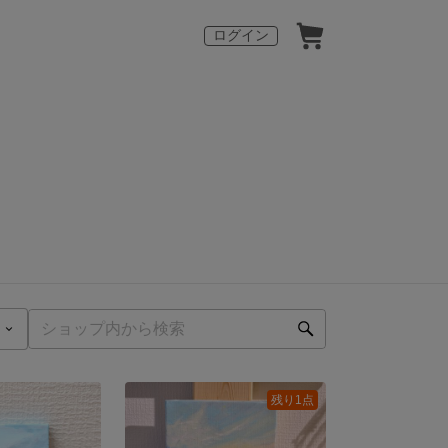
ログイン
残り1点