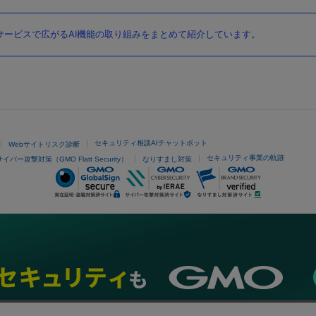
ービスで広がるAI機能の取り組みをまとめて紹介しています。
セキュリティ相談AIチャットボット
Webサイトリスク診断
セキュリティ事業の軌跡
サイバー攻撃対策（GMO Flatt Security）
なりすまし対策