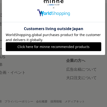
について
読みもの
で売りたい
minneとものづくりと
minne学習帖
ージ販売
ニュース
ード販売
minneの本
LUS
企業の方へ
AB
広告出稿について
企画・イベント
大口注文について
用
プライバシーポリシー
会社概要
採用情報
メディアキット