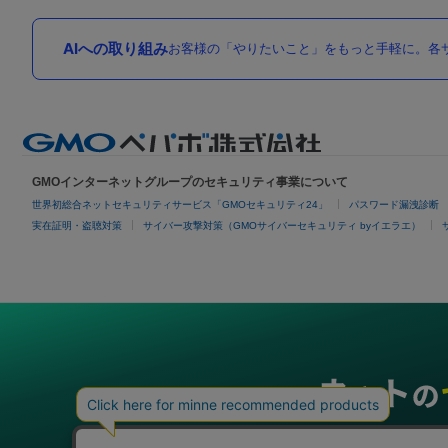
AIへの取り組み
お客様の「やりたいこと」をもっと手軽に。各サ
GMOインターネットグループのセキュリティ事業について
世界初総合ネットセキュリティサービス「GMOセキュリティ24」
パスワード漏洩診断
実在証明・盗聴対策
サイバー攻撃対策（GMOサイバーセキュリティ byイエラエ）