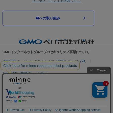
AIへの取り組み
GMOインターネットグループのセキュリティ事業について
世界初総合ネットセキュリティサービス「GMOセキュリティ24」
パスワード漏洩診断
Webサイトリスク診断
セキュリティ相談AIチャットボット
実在証明・盗聴対策
サイバー攻撃対策（GMOサイバーセキュリティ byイエラエ）
サイバー攻撃対策（GMO Flatt Security）
なりすまし対策
セキュリティ事業の軌跡