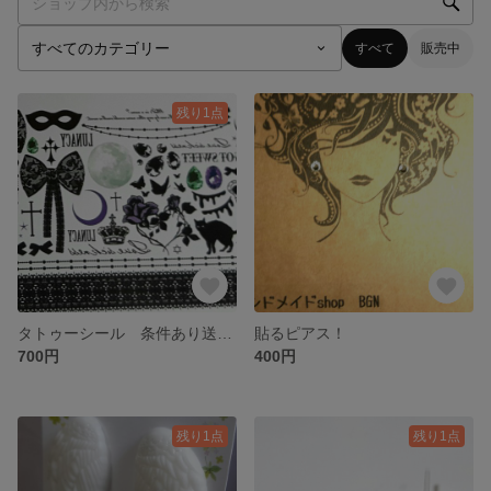
すべて
販売中
残り1点
タトゥーシール 条件あり送料無料
貼るピアス！
700円
400円
残り1点
残り1点