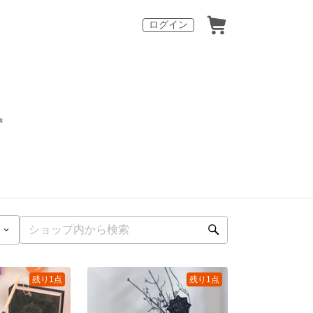
ログイン

残り1点
残り1点