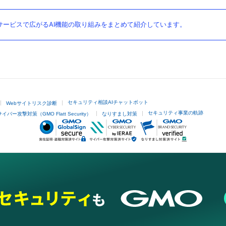
ービスで広がるAI機能の取り組みをまとめて紹介しています。
セキュリティ相談AIチャットボット
Webサイトリスク診断
セキュリティ事業の軌跡
サイバー攻撃対策（GMO Flatt Security）
なりすまし対策