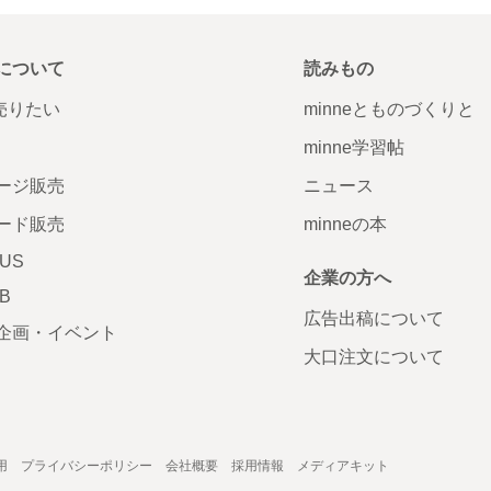
について
読みもの
で売りたい
minneとものづくりと
minne学習帖
ージ販売
ニュース
ード販売
minneの本
LUS
企業の方へ
AB
広告出稿について
企画・イベント
大口注文について
用
プライバシーポリシー
会社概要
採用情報
メディアキット