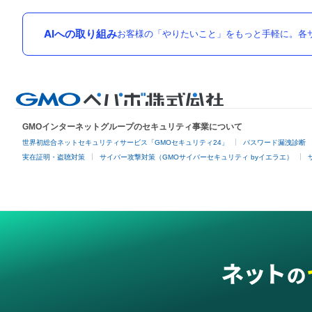
AIへの取り組み
お客様の「やりたいこと」をもっと手軽に。各サ
GMOインターネットグループのセキュリティ事業について
世界初総合ネットセキュリティサービス「GMOセキュリティ24」
パスワード漏洩診断
実在証明・盗聴対策
サイバー攻撃対策（GMOサイバーセキュリティ byイエラエ）