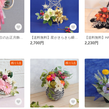
【送料無料】水引のお正月飾り2026
【送料無料】星がきらきら瞬くHoly Night
2,700円
2,230円
残り1点
残り1点