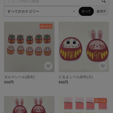
すべて
販売中
残り1点
ダルマシール(辰年)
だるまシール卯年(大)
550円
550円
残り1点