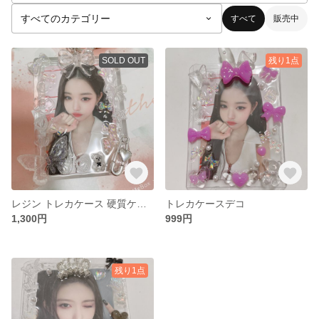
すべて
販売中
SOLD OUT
残り1点
レジン トレカケース 硬質ケース デコ ぱしゃこれ デタカ B8 推し活 ｼﾞｬﾆｰｽﾞ kpop ｱﾆﾒ トレカデコケース
トレカケースデコ
1,300円
999円
残り1点