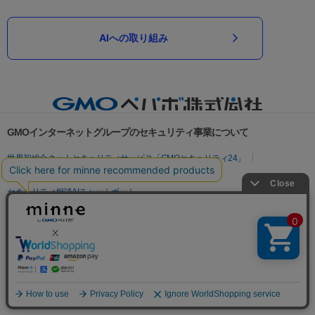
AIへの取り組み
GMOインターネットグループのセキュリティ事業について
世界初総合ネットセキュリティサービス「GMOセキュリティ24」
パスワード漏洩診断
Webサイトリスク診断
セキュリティ相談AIチャットボット
実在証明・盗聴対策
サイバー攻撃対策（GMOサイバーセキュリティ byイエラエ）
サイバー攻撃対策（GMO Flatt Security）
なりすまし対策
セキュリティ事業の軌跡