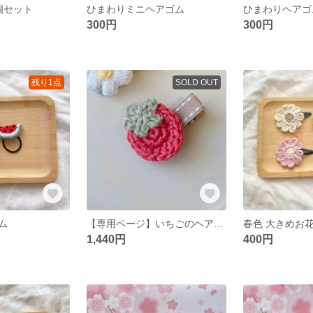
個セット
ひまわりミニヘアゴム
ひまわりヘアゴ
300円
300円
残り1点
SOLD OUT
ム
【専用ページ】いちごのヘアクリップ 5点セット
春色 大きめお
1,440円
400円