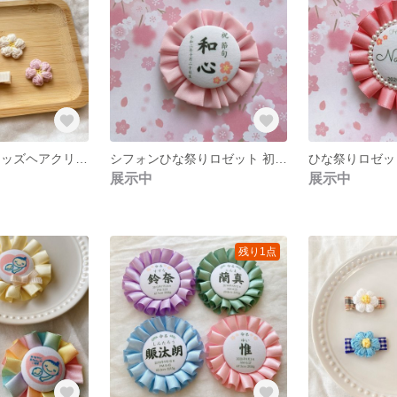
梅の花 ベビーキッズヘアクリップ
シフォンひな祭りロゼット 初節句 桃の節句 百日祝い
展示中
展示中
残り1点