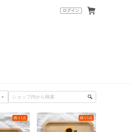
ログイン
残り1点
残り1点