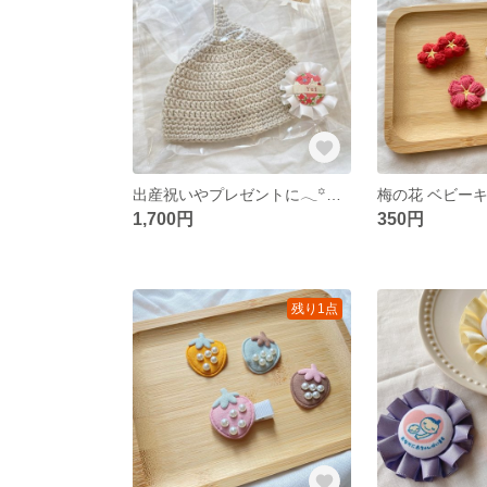
出産祝いやプレゼントに𓂃꙳⋆どんぐり帽子＆ネームロゼットのセット
1,700円
350円
残り1点