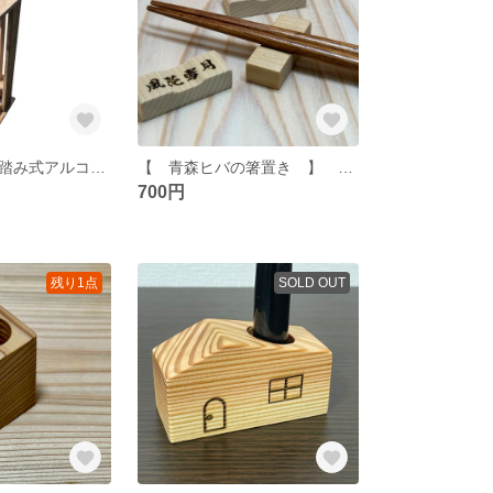
【受注制作】足踏み式アルコールポンプスタンド 木製
【 青森ヒバの箸置き 】 2個セット 名入れ可
700円
残り1点
SOLD OUT