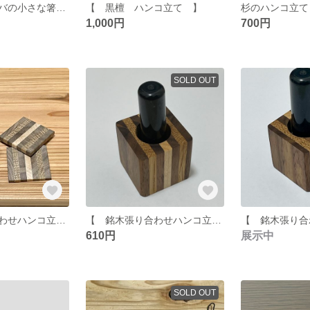
【銘木・青森ヒバの小さな箸置き】2個セット／名入れ可
【 黒檀 ハンコ立て 】
杉のハンコ立て
1,000円
700円
SOLD OUT
【 銘木張り合わせハンコ立て 】数量限定
【 銘木張り合わせハンコ立て キューブ型 中】数量限定
610円
展示中
SOLD OUT