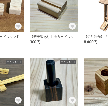
【送込お試しカードスタンド３種セット】
【若干訳あり】檜カードスタンド ４mm溝
300円
8,000円
SOLD OUT
SOLD OUT