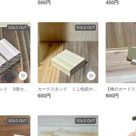
500円
450円
SOLD OUT
SOLD OUT
杉のカードスタンド 5個セット｜木製／職人手作り／什器・名刺立て
カードスタンド ミニ色紙や短冊用
600円
900円
SOLD OUT
SOLD OUT