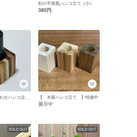
杉の平屋風ハンコ立て（小）
380円
【 銘木張り合わせハンコ立て キューブ型 小】数量限定
【 木製ハンコ立て 】特価中
展示中
SOLD OUT
SOLD OUT