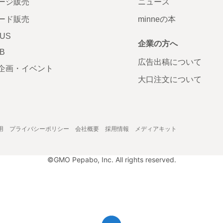
ージ販売
ニュース
ード販売
minneの本
LUS
企業の方へ
AB
広告出稿について
企画・イベント
大口注文について
用
プライバシーポリシー
会社概要
採用情報
メディアキット
©GMO Pepabo, Inc. All rights reserved.