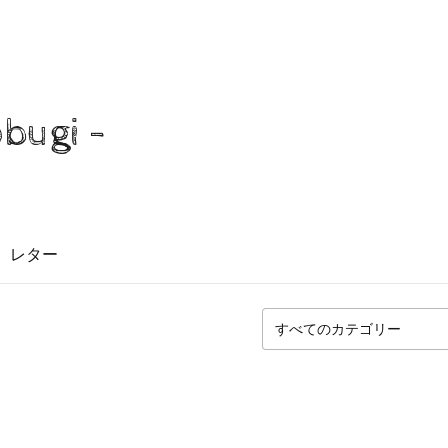
obugi -
レター