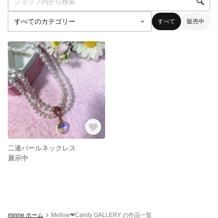
すべて
販売中
二連パールネックレス
展示中
minne ホーム
Mellow‪‪❤︎‬Candy GALLERY の作品一覧