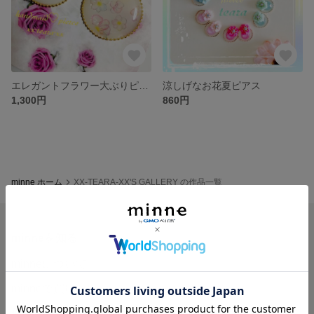
エレガントフラワー大ぶりピアス
涼しげなお花夏ピアス
1,300円
860円
minne ホーム
XX-TEARA-XX'S GALLERY の作品一覧
minneを知る
minneについて
minneで買いたい
作品をさがす