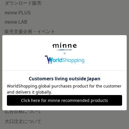
ダウンロード販売
minne PLUS
minne LAB
販売支援企画・イベント
読みもの
minneとものづくりと
minne学習帖
ニュース
minneの本
企業の方へ
広告出稿について
大口注文について