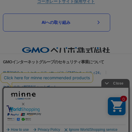
コーポレートサイト
採用サイト
AIへの取り組み
GMOインターネットグループのセキュリティ事業について
世界初総合ネットセキュリティサービス「GMOセキュリティ24」
パスワード漏洩診断
Webサイトリスク診断
セキュリティ相談AIチャットボット
実在証明・盗聴対策
サイバー攻撃対策（GMOサイバーセキュリティ byイエラエ）
サイバー攻撃対策（GMO Flatt Security）
なりすまし対策
セキュリティ事業の軌跡