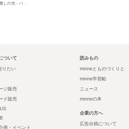
貝殻の煌めきと癒しの光 - パンダナイトランプ
について
読みもの
で売りたい
minneとものづくりと
minne学習帖
ージ販売
ニュース
ード販売
minneの本
LUS
企業の方へ
AB
広告出稿について
企画・イベント