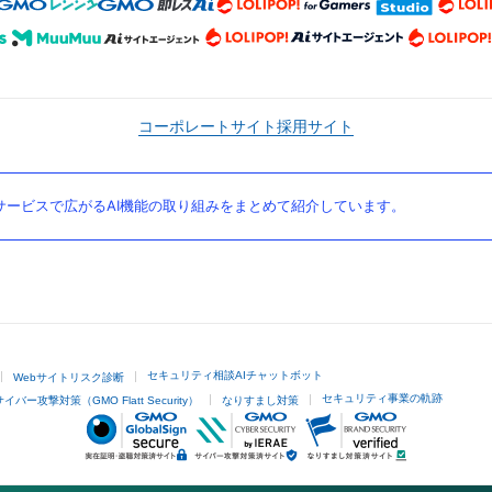
コーポレートサイト
採用サイト
ービスで広がるAI機能の取り組みをまとめて紹介しています。
セキュリティ相談AIチャットボット
Webサイトリスク診断
セキュリティ事業の軌跡
サイバー攻撃対策（GMO Flatt Security）
なりすまし対策