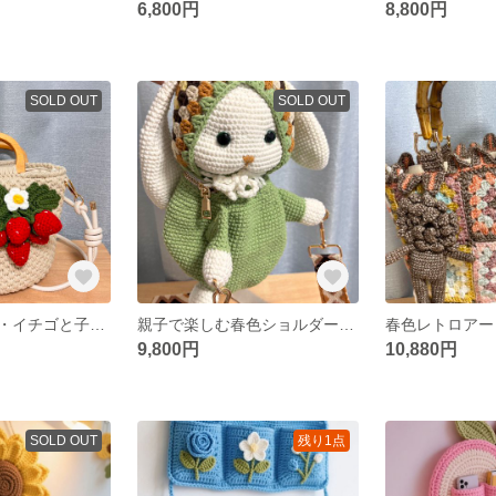
6,800円
8,800円
SOLD OUT
SOLD OUT
春の童話を纏う・イチゴと子豚の手編みバッグ
親子で楽しむ春色ショルダーバッグ - うさぎの微笑み
9,800円
10,880円
SOLD OUT
残り1点