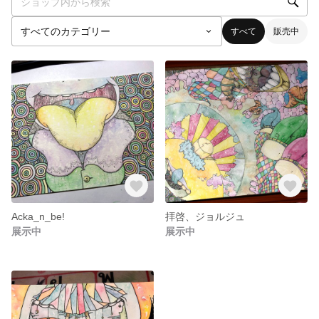
すべて
販売中
Acka_n_be!
拝啓、ジョルジュ
展示中
展示中