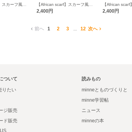
【African scarf】スカーフ風ネッククーラー（ブルー）
【African scarf】スカーフ風ネッククーラー（グリーン）
2,400円
2,400円
前へ
1
2
3
12
次へ
...
について
読みもの
で売りたい
minneとものづくりと
minne学習帖
ージ販売
ニュース
ード販売
minneの本
LUS