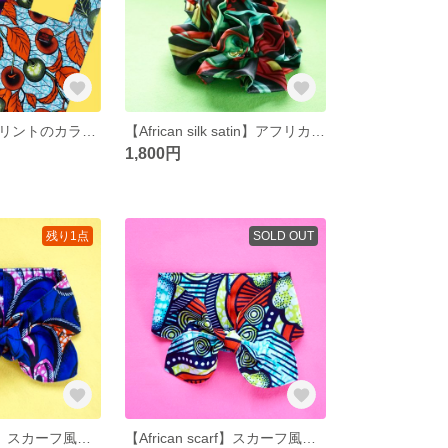
🍒アフリカンプリントのカラー違いリンクセット⭐️【セミオーダー品】
【African silk satin】アフリカンシルクサテンのフリルシュシュ④
1,800円
残り1点
SOLD OUT
【African scarf】スカーフ風ネッククーラー（ブルー/星）
【African scarf】スカーフ風ネッククーラー（グリーン）