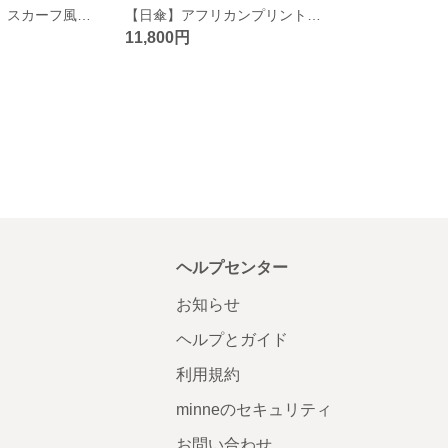
【African scarf】スカーフ風ネッククーラー（オレンジ）
【日傘】アフリカンプリントの折りたたみ日傘/ブラックベース
11,800円
ヘルプセンター
お知らせ
ヘルプとガイド
利用規約
minneのセキュリティ
お問い合わせ