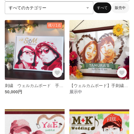
すべて
販売中
残り1点
刺繍 ウェルカムボード 手刺繍で特別な記念品を
【ウェルカムボード】手刺繍で『特別』な記念品を！
50,000円
展示中