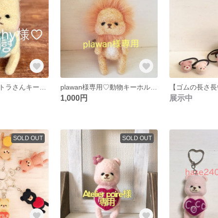
羊毛フェルトのトラさんキーホルダー
plawan様専用♡動物キーホルダー【ライオン】
1,000円
展示中
SOLD OUT
SOLD OUT