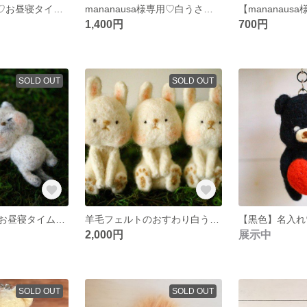
suki26tukuru様♡お昼寝タイムねこちゃん
mananausa様専用♡白うさぎさん
1,400円
700円
SOLD OUT
SOLD OUT
羊毛フェルトのお昼寝タイム♡ねこちゃん
羊毛フェルトのおすわり白うさぎさん【三つ子ver】
2,000円
展示中
SOLD OUT
SOLD OUT