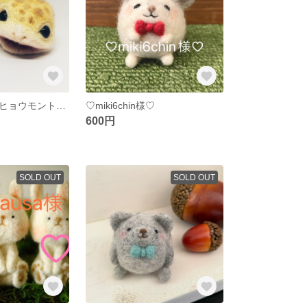
羊毛フェルトのヒョウモントカゲモドキ レオパ 爬虫類
♡miki6chin様♡
600円
SOLD OUT
SOLD OUT