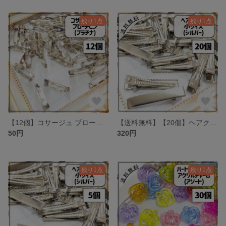
残り1点
残り1点
【12個】コサージュ ブローチピン プラチナ
【送料無料】【20個】ヘアクリップ 小サイズ シルバー
50円
320円
残り1点
残り1点