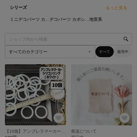
シリーズ
もっと見る
10
点
7
点
8
点
ミニデコパーツ カボションパーツ
デコパーツ カボションパーツ
地雷系
すべて
販売中
【10個】アンブレラマーカー シリコンリング ホワイト 白色
発送について