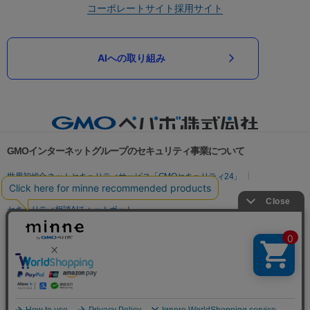
コーポレートサイト
採用サイト
AIへの取り組み
GMOインターネットグループのセキュリティ事業について
世界初総合ネットセキュリティサービス「GMOセキュリティ24」
パスワード漏洩診断
Webサイトリスク診断
セキュリティ相談AIチャットボット
実在証明・盗聴対策
サイバー攻撃対策（GMOサイバーセキュリティ byイエラエ）
サイバー攻撃対策（GMO Flatt Security）
なりすまし対策
セキュリティ事業の軌跡