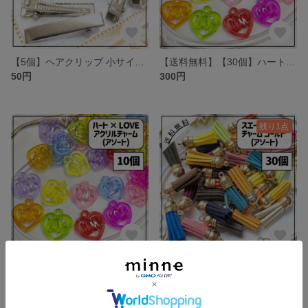
【5個】ヘアクリップ 小サイズ シルバー
【送料無料】【30個】ハート × LOVE アクリルチャーム アソート mix
50円
300円
残り1点
【10個】ハート × LOVE アクリルチャーム アソート mix
【送料無料】【30個】スエード タッセル チャーム ゴールドキャップ カラフル
70円
580円