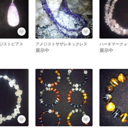
ジストピアス
アメジストサザレネックレス
展示中
展示中