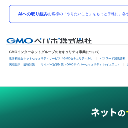
AIへの取り組み
お客様の「やりたいこと」をもっと手軽に。各サ
GMOインターネットグループのセキュリティ事業について
世界初総合ネットセキュリティサービス「GMOセキュリティ24」
パスワード漏洩診断
実在証明・盗聴対策
サイバー攻撃対策（GMOサイバーセキュリティ byイエラエ）