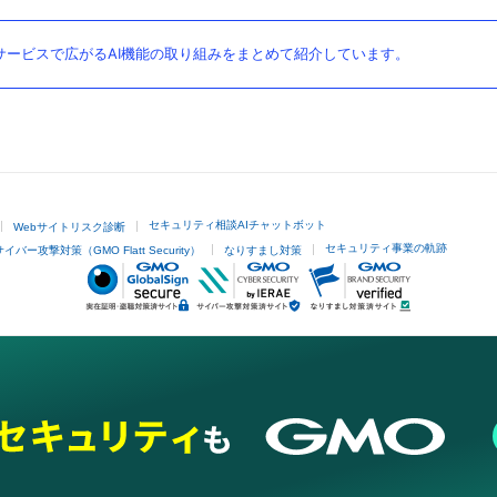
ービスで広がるAI機能の取り組みをまとめて紹介しています。
セキュリティ相談AIチャットボット
Webサイトリスク診断
セキュリティ事業の軌跡
サイバー攻撃対策（GMO Flatt Security）
なりすまし対策